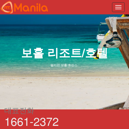
Toggl
navig
보홀 리조트/호텔
필리핀 보홀 호캉스
대표전화
1661-2372